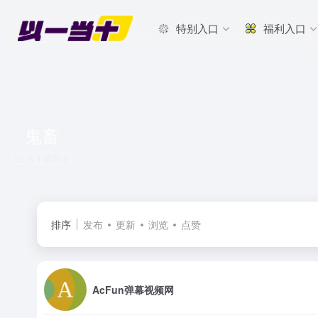
特别入口
福利入口
鬼畜
共 1 篇网址
排序
发布
更新
浏览
点赞
AcFun弹幕视频网