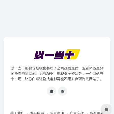
以一当十影视导航收集整理了全网画质最优、观看体验最好
的免费电影网站、影视APP、电视盒子资源等，一个网站当
十个用，让你白嫖追剧找电影再也不用东奔西跑找网站了。
关于我们
友链申请
免责声明
广告合作
最新更新