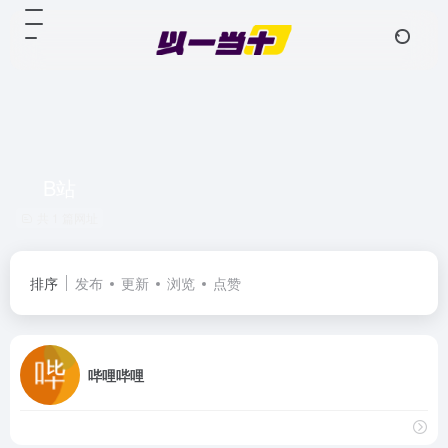
B站
共 1 篇网址
排序
发布
更新
浏览
点赞
哔哩哔哩