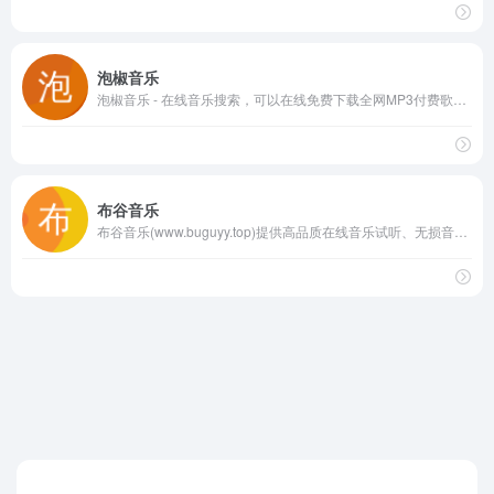
泡椒音乐
泡椒音乐 - 在线音乐搜索，可以在线免费下载全网MP3付费歌曲、流行音乐、经典老歌等。曲库完整，更新迅速，试听流畅，支持高品质|无损音质
布谷音乐
布谷音乐(www.buguyy.top)提供高品质在线音乐试听、无损音乐下载、MP3音乐免费下载服务。海量音乐资源，每日更新，支持FLAC、APE等无损格式下载。