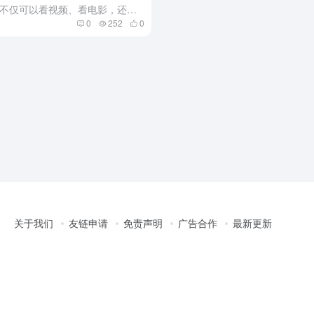
现在的智能电视功能越来越强大，不仅可以看视频、看电影，还能玩游戏、看直播。新购智能电视应用选择有限，是否渴望能自由安装心仪的应用？别担心，接下来将为您揭秘多种安装方法，让您随心所欲地拓展电视功能！ 三...
0
252
0
关于我们
友链申请
免责声明
广告合作
最新更新