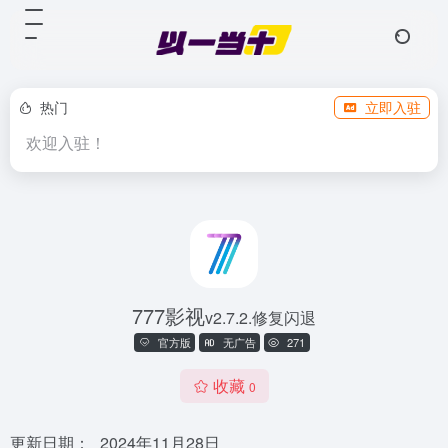
热门
立即入驻
欢迎入驻！
777影视
v2.7.2.修复闪退
官方版
无广告
271
收藏
0
更新日期：
2024年11月28日