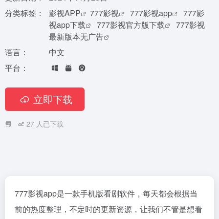
分类标签：
影视APP
777影视
777影视app
777影
视app下载
777影视官方版下载
777影视
最新版本无广告
语言：
中文
平台：
立即下载
27
人已下载
777
影视
app是一款手机版看剧软件，每天都会根据当
前的热度整理，不定时的更新资源，让我们不管是想看