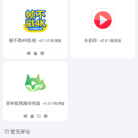
帧不戳4K影视
全剧得
- v2.1.0 纯净版
- v2.9.1最新版
茶杯狐视频绿色版
- v1.0.1纯净版
暂无评论