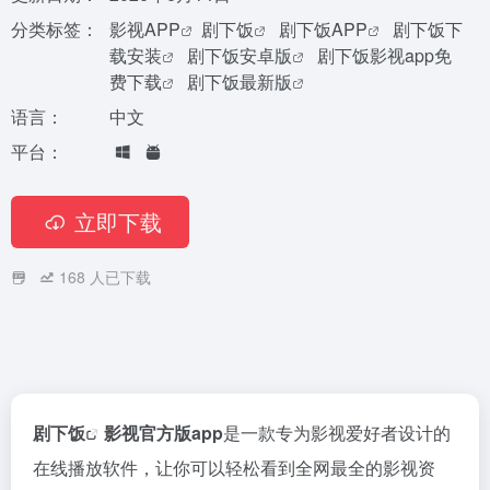
分类标签：
影视APP
剧下饭
剧下饭APP
剧下饭下
载安装
剧下饭安卓版
剧下饭影视app免
费下载
剧下饭最新版
语言：
中文
平台：
立即下载
168
人已下载
剧下饭
影视官方版app
是一款专为影视爱好者设计的
在线播放软件，让你可以轻松看到全网最全的影视资