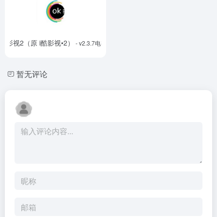
ok影视2（原 i酷影视•2）
- v2.3.7电视版
暂无评论