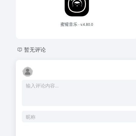
蜜獾音乐
- v.4.80.0
暂无评论