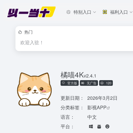
特别入口
福利入口
热门
欢迎入驻！
橘喵4K
v2.4.1
官方版
无广告
120
更新日期：
2026年3月2日
分类标签：
影视APP
语言：
中文
平台：