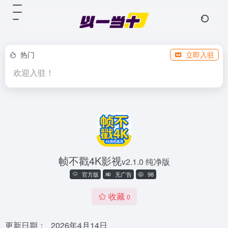
热门
立即入驻
欢迎入驻！
帧不戳4K影视
v2.1.0 纯净版
官方版
无广告
98
收藏
0
更新日期：
2026年4月14日