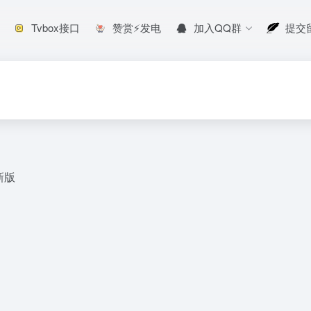
Tvbox接口
赞赏⚡发电
加入QQ群
提交
最新版