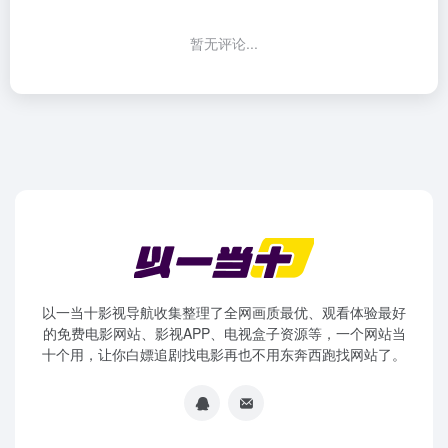
暂无评论...
以一当十影视导航收集整理了全网画质最优、观看体验最好
的免费电影网站、影视APP、电视盒子资源等，一个网站当
十个用，让你白嫖追剧找电影再也不用东奔西跑找网站了。