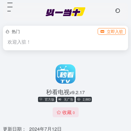
热门
立即入驻
欢迎入驻！
秒看电视
v9.2.17
官方版
无广告
2,883
收藏
0
更新日期：
2024年7月12日