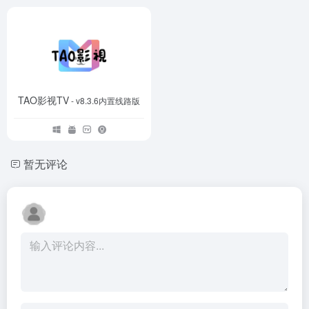
TAO影视TV
- v8.3.6内置线路版
暂无评论