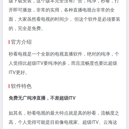
版下载安装，这个版本完全没有广告，纯净，秒看，打
开即可播放，非常的实用，各种直播电视台非常的全
面，大家虽然看电视的时间少， 但这个软件是必须要装
的，完全是免费。
官方介绍
秒看电视是一个全新的电视直播软件，绝对的纯净，个
人觉得比超级ITV要纯净的多，而且流畅度也要比超级
ITV更好。
软件特色
免费无广纯净直播，不差超级ITV
如其名，秒看电视的最大特点就是真的秒看，流畅度之
高，个人觉得可能是目前像电视家、超级ITV、云海这