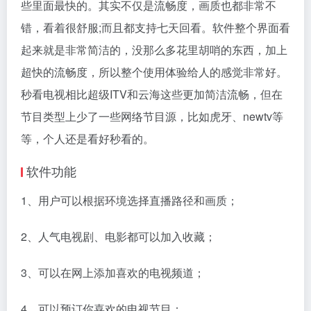
些里面最快的。其实不仅是流畅度，画质也都非常不
错，看着很舒服;而且都支持七天回看。软件整个界面看
起来就是非常简洁的，没那么多花里胡哨的东西，加上
超快的流畅度，所以整个使用体验给人的感觉非常好。
秒看电视相比超级ITV和云海这些更加简洁流畅，但在
节目类型上少了一些网络节目源，比如虎牙、newtv等
等，个人还是看好秒看的。
软件功能
1、用户可以根据环境选择直播路径和画质；
2、人气电视剧、电影都可以加入收藏；
3、可以在网上添加喜欢的电视频道；
4、可以预订你喜欢的电视节目；