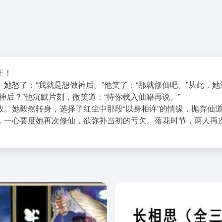
王！
她怒了：“我就是想做神后。”他笑了：“那就修仙吧。”从此，她
神后？”他沉默片刻，微笑道：“待你载入仙籍再说。”
故。她毅然转身，选择了红尘中那段“以身相许”的情缘，抛弃仙
，一心要度她再次修仙，欲弥补当初的亏欠。落花时节，两人再