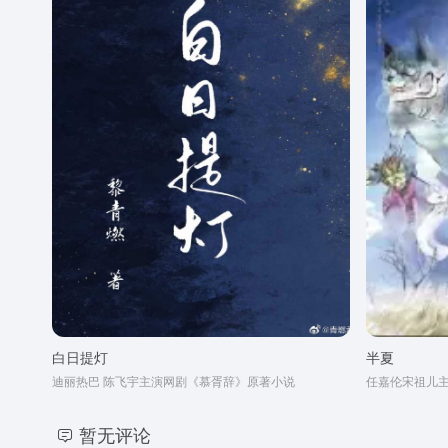
白日提灯
半夏
迪丽热巴 陈飞宇主演网剧《慕胥辞》原著小说
任嘉伦宋祖儿
暂无评论