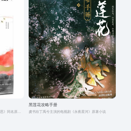
黑莲花攻略手册
杨紫张晚意邓为檀健次主演电视剧《长相思》同名原著小说
虞书欣丁禹兮主演的电视剧《永夜星河》原著小说