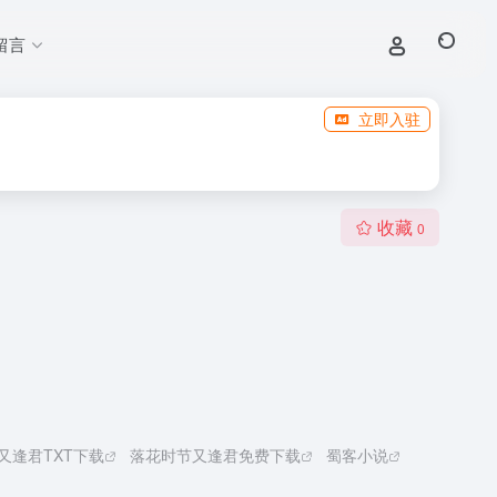
留言
立即入驻
收藏
0
又逢君TXT下载
落花时节又逢君免费下载
蜀客小说