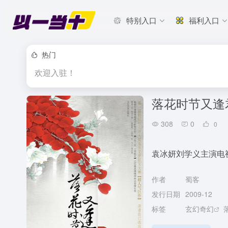
特别入口
福利入口
热门
欢迎入驻！
落花时节又逢
308
0
0
袁冰妍刘学义主演电
作者
蜀客
发行日期
2009-12
标签
玄幻奇幻