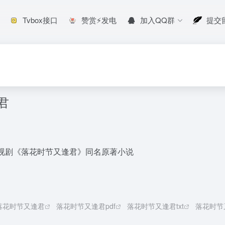
Tvbox接口
赞赏⚡发电
加入QQ群
提交
君
视剧《落花时节又逢君》同名原著小说
落花时节又逢君
落花时节又逢君pdf
落花时节又逢君txt
落花时节