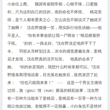
小命往上爬。 魏国有俊朗宰相，心狠手辣，口蜜腹
剑，只为达到自己的目的，谁的命也不疼惜。 桃花觉
得，是个人都有爱美之心，怎么说也不能说灭了她就灭
了她啊！ 沈在野微微一笑，用实际行动告诉她——他
不是人。 “你有本事放箭让我一尸两命！”桃花梗着脖
子吼。 “好的，一路走好。”沈在野淡定地挥手下了
令。 羽箭从耳畔划过去，冰冷的感觉袭遍全身，姜桃
花才发现，沈在野真的没开玩笑。 他真的会杀了
她。 “你的命是我的，我想什么时候拿都可以。”沈在
野慢条斯理地说着，目光落在她身后，陡然凌厉了起
来： “但也只能我来拿！” ······ 这是一个男女主痛快
过招，激（gou）情（xue）撕逼的精彩故事，沈在野
有一百种方法能杀了姜桃花，姜桃花有一百零一种方法
能让他放过她。老狐狸不一定能赢，小白兔也不是绝对