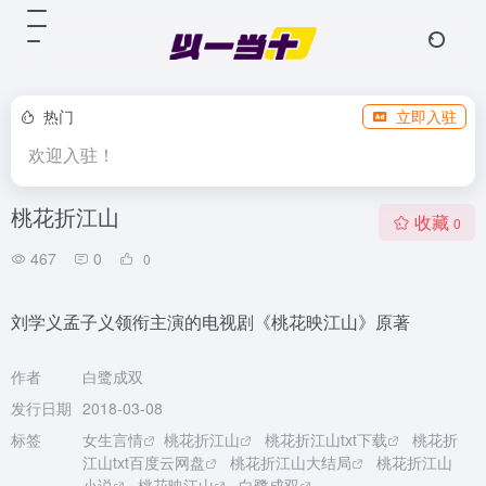
热门
立即入驻
欢迎入驻！
桃花折江山
收藏
0
467
0
0
刘学义孟子义领衔主演的电视剧《桃花映江山》原著
作者
白鹭成双
发行日期
2018-03-08
标签
女生言情
桃花折江山
桃花折江山txt下载
桃花折
江山txt百度云网盘
桃花折江山大结局
桃花折江山
小说
桃花映江山
白鹭成双