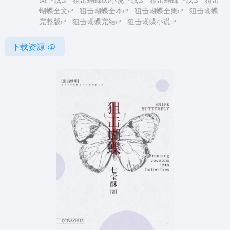
蝴蝶全文
狙击蝴蝶全本
狙击蝴蝶全集
狙击蝴蝶
完整版
狙击蝴蝶完结
狙击蝴蝶小说
下载资源