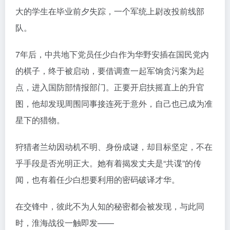
大的学生在毕业前夕失踪，一个军统上尉改投前线部
队。
7年后，中共地下党员任少白作为华野安插在国民党内
的棋子，终于被启动，要借调查一起军饷贪污案为起
点，进入国防部情报部门。正要开启扶摇直上的升官
图，他却发现周围同事接连死于意外，自己也已成为准
星下的猎物。
狩猎者兰幼因动机不明、身份成谜，却目标坚定，不在
乎手段是否光明正大。她有着揭发丈夫是“共谍”的传
闻，也有着任少白想要利用的密码破译才华。
在交锋中，彼此不为人知的秘密都会被发现，与此同
时，淮海战役一触即发——