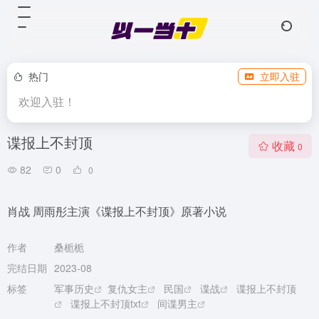
热门
立即入驻
欢迎入驻！
谍报上不封顶
收藏
0
82
0
0
肖战 周雨彤主演《谍报上不封顶》原著小说
作者
桑栀栀
完结日期
2023-08
标签
军事历史
复仇女主
民国
谍战
谍报上不封顶
谍报上不封顶txt
间谍男主