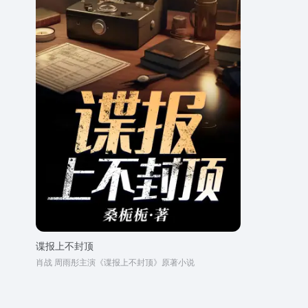
谍报上不封顶
肖战 周雨彤主演《谍报上不封顶》原著小说