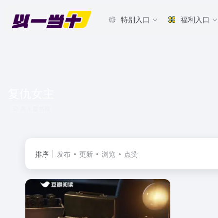
特别入口
福利入口
复仇女主
共 1 篇书籍
排序
发布
更新
浏览
点赞