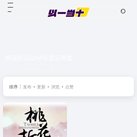
桃花折江山txt百度云网盘
共 1 篇书籍
排序
发布
更新
浏览
点赞