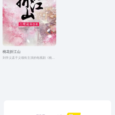
桃花折江山
刘学义孟子义领衔主演的电视剧《桃花映江山》原著