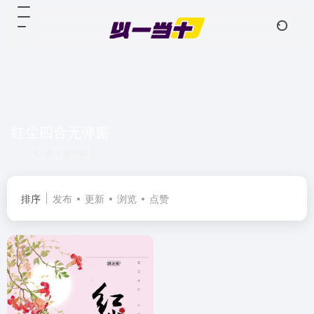
红尘四合无弹窗
共 1 篇书籍
排序
发布
更新
浏览
点赞