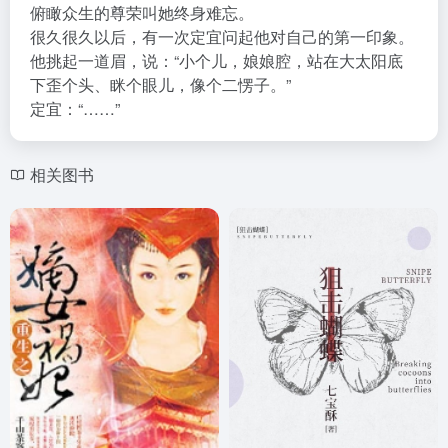
俯瞰众生的尊荣叫她终身难忘。
很久很久以后，有一次定宜问起他对自己的第一印象。
他挑起一道眉，说：“小个儿，娘娘腔，站在大太阳底
下歪个头、眯个眼儿，像个二愣子。”
定宜：“……”
相关图书