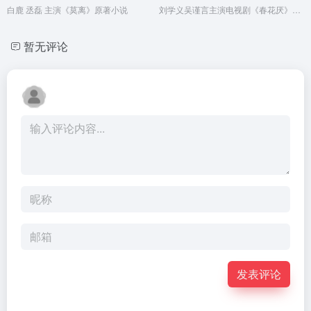
白鹿 丞磊 主演《莫离》原著小说
刘学义吴谨言主演电视剧《春花厌》同名原著小说
暂无评论
发表评论