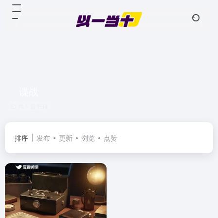
谍战
共 1 篇书籍
排序
发布
更新
浏览
点赞