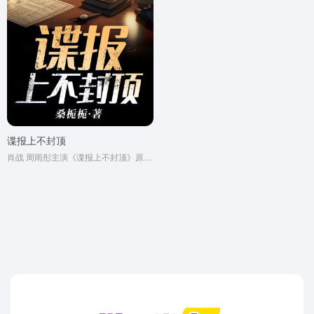
谍报上不封顶
肖战 周雨彤主演《谍报上不封顶》原著小说