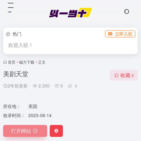
热门
立即入驻
欢迎入驻！
首页
•
磁力下载
•
正文
美剧天堂
收藏
0
2年前更新
2,350
0
0
所在地：
美国
收录时间：
2023-08-14
打开网站