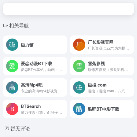
相关导航
厂长影视官网
磁力猫
厂长资源(CZZY)为您提供海量1080p经典影视免费观看！
爱恋动漫BT下载
雪落影视
爱恋BT分享站，动画～漫画～游戏～动漫音乐～片源（RAW）～各类ACG资源聚集地～欢迎各大佬发布入住！
原修罗影视（缘觉影视），热门电影，最新电影，最新电视剧，免费下载，迅雷下载，磁力下载，电驴下载，超清原画免费在线观看!
高清Mp4吧
磁搜.com
专业的高清mp4影视资源发布
磁搜（磁搜.com）八爪鱼磁力搜索，最稳定、最快速的磁力搜索平台，永久域名：磁搜.com
BTSearch
酷吧BT电影下载
磁力搜索引擎，BT种子搜索，磁力资源搜索
暂无评论