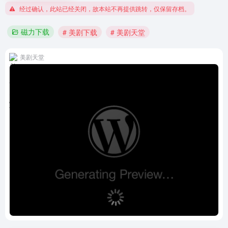
经过确认，此站已经关闭，故本站不再提供跳转，仅保留存档。
磁力下载
# 美剧下载
# 美剧天堂
美剧天堂