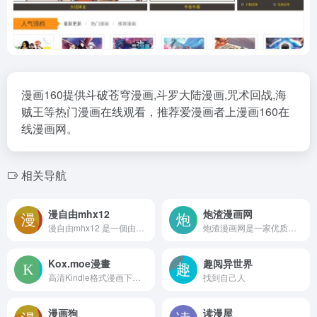
漫画160提供斗破苍穹漫画,斗罗大陆漫画,咒术回战,海
贼王等热门漫画在线观看，推荐爱漫画者上漫画160在
线漫画网。
相关导航
漫自由mhx12
炮渣漫画网
漫自由mhx12 是一個由漫畫愛好者維護的分享平台,提供高清mobi,epub格式漫畫下載
炮渣漫画网是一家优质的漫画平台，包括好看的热门漫画推荐、漫画排行榜大全，提供韩国漫画、国产漫画、恐怖漫画、条漫、短篇漫画、日本漫画等漫画大全。
Kox.moe漫畫
趣阅异世界
高清Kindle格式漫画下载，支持推送漫画到kindle设备。
找到自己人
漫画狗
读漫屋