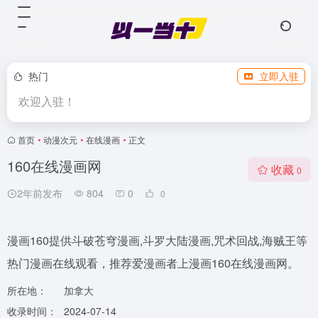
热门
立即入驻
欢迎入驻！
首页
•
动漫次元
•
在线漫画
•
正文
160在线漫画网
收藏
0
2年前发布
804
0
0
漫画160提供斗破苍穹漫画,斗罗大陆漫画,咒术回战,海贼王等
热门漫画在线观看，推荐爱漫画者上漫画160在线漫画网。
所在地：
加拿大
收录时间：
2024-07-14