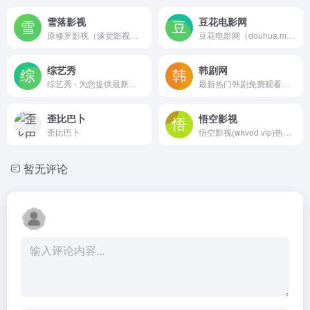
雪落影视
豆花电影网
原修罗影视（缘觉影视），热门电影，最新电影，最新电视剧，免费下载，迅雷下载，磁力下载，电驴下载，超清原画免费在线观看!
豆花电影网（douhua.me）是高清电影网站,在这里可以看最新电影电视剧综艺动漫,专注提供优质观影体验,提供最全面影片信息,权威电影评分,忠实影迷的电影评论,好看电影网收藏我们不迷路,精彩在线阅读!
综艺秀
韩剧网
综艺秀 - 为您提供最新最全台湾综艺节目信息.您可以查看各台湾综艺节目播出的日期、节目主题、节目来宾嘉宾等内容.台湾综艺节目类型有谈话综艺,周末综艺,行脚旅游,时尚女人,美食料理,新闻综合,音乐选秀,中韩热门综艺等
最新热门韩剧免费观看，实时更新
歪比巴卜
悟空影视
歪比巴卜
悟空影视(wkvod.vip)热剧快播,最好看的剧情片尽在悟空影视,高清云影院免费为大家提供最新最全的免费电影，电视剧，综艺，动漫无广告在线云点播，悟空影院
暂无评论