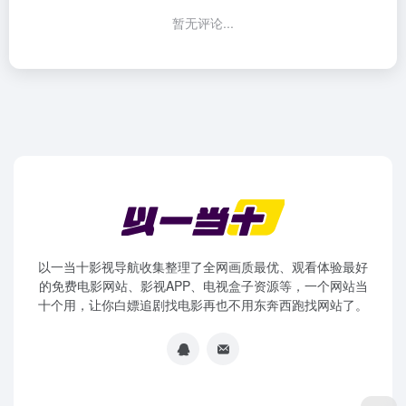
暂无评论...
以一当十影视导航收集整理了全网画质最优、观看体验最好
的免费电影网站、影视APP、电视盒子资源等，一个网站当
十个用，让你白嫖追剧找电影再也不用东奔西跑找网站了。