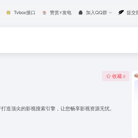
Tvbox接口
赞赏⚡发电
加入QQ群
提交
收藏
0
于打造顶尖的影视搜索引擎，让您畅享影视资源无忧。