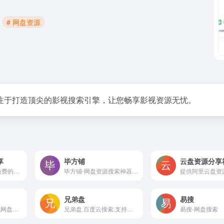
# 网盘资源
注于打造顶尖的影视搜索引擎，让您畅享影视资源无忧。
享
毕方铺
云盘资源分享
云盘资源网是完全免费的云盘资源分享平台！我们为所有百度网盘、夸克网盘、AL云盘、360云盘、微云、坚果云等所有云盘用户提供服务！您可以自由分享和获取各类云盘网盘资源！
毕方铺-网盘资源搜索神器支持百度网盘、阿里云盘、夸克网盘搜索，可快速搜索百度网盘资源中的有效连接，自动识别无效的百度云网盘资源，每天更新海量资源。
兄弟盘
易搜
无名小卒 - 快速查找网盘资源神器，夸克，百度，迅雷，UC,搜就完了！
兄弟盘,百度云搜索,支持百度云盘搜索,可快速搜索阿里云盘资源中的有效连接,每天更新海量资源
易搜-网盘搜索