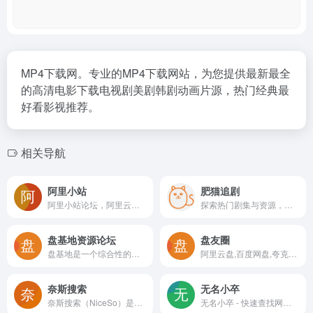
MP4下载网。专业的MP4下载网站，为您提供最新最全
的高清电影下载电视剧美剧韩剧动画片源，热门经典最
好看影视推荐。
相关导航
阿里小站
肥猫追剧
阿里小站论坛，阿里云盘资源站，阿里云盘论坛
探索热门剧集与资源，尽在肥猫追剧！我们提供业界领先的网盘搜索服务，一站式满足您的各类资源需求。无论是考研资料、最新影视、动漫全集、高清视频、精选图书、实用软件还是各类文档，热剧搜索都能为您带来每日更新的千万级云盘资源。关注我们，享受互联网优质资源的高效传递，让每一次搜索都充满惊喜！
盘基地资源论坛
盘友圈
盘基地是一个综合性的资源论坛，涉及到各种云盘资源，包含阿里云盘、百度网盘等，内含资源、电影、音乐、书籍、软件、图片分享下载、网盘扩容福利码等
阿里云盘,百度网盘,夸克网盘资源搜索工具
奈斯搜索
无名小卒
奈斯搜索（NiceSo）是一个资源超丰富的网盘资源搜索网站，奈斯搜索专注于收录全网阿里云盘资源，包括：影视资源、音乐资源、图片资源、电子书资源、软件资源、小说资源等等。只需要输入关键词即可搜索全网阿里云盘资源，直接提供阿里云盘分享链接，大家可以保存至自己的阿里云盘或者直接下载。
无名小卒 - 快速查找网盘资源神器，夸克，百度，迅雷，UC,搜就完了！