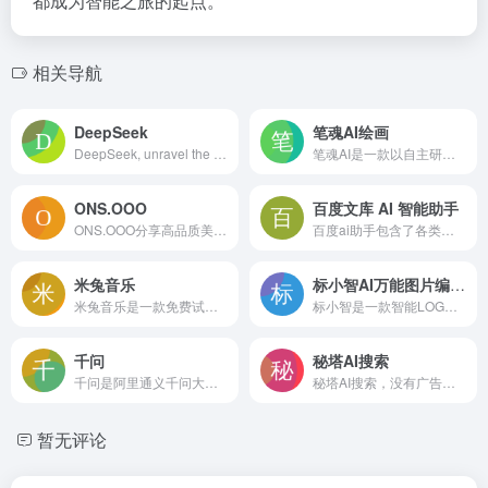
都成为智能之旅的起点。
相关导航
DeepSeek
笔魂AI绘画
DeepSeek, unravel the mystery of AGI with curiosity. Answer the essential question with long-termism.
笔魂AI是一款以自主研发的HanVision国产大模型为核心的AI绘画设计创新工具，您仅需简单文本输入，即可发挥无限创意，旨在满足商业和娱乐用途的多样化绘画需求，提供高效且高质量的图像生成服务。
ONS.OOO
百度文库 AI 智能助手
ONS.OOO分享高品质美女图片，快速无弹窗。漂亮妹子图库。
百度ai助手包含了各类热门应用，AI绘画，角色，创作，智能专家，娱乐，职场，命理，情感，学习等。
米兔音乐
标小智AI万能图片编辑器
米兔音乐是一款免费试听的在线音乐播放器，我们还提供高品质Mp3、FLAC、WAV等格式下载。
标小智是一款智能LOGO在线设计生成器。只需输入品牌名称就能免费在线生成公司logo设计，商标设计，以及配套企业VI助您打造个性品牌。&quot; itemprop=&quot;description
千问
秘塔AI搜索
千问是阿里通义千问大模型打造的AI对话助手，通义千问支持问答、写作、代码、翻译、录音、PPT创作、文档处理、音视频速读。
秘塔AI搜索，没有广告，直达结果
暂无评论