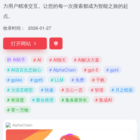
力用户精准交互。让您的每一次搜索都成为智能之旅的起
点。
收录时间：
2026-01-27
打开网站
Ai助手
# AI
# AI聊天
# AI解决方案
# AI语言生态核心
# AlphaChain
# gpt-5
# gpt4
# gpt4o
# gpt5
# LLM
# 免费
# 千帆
# 大语言模型
# 快速
# 文心一言
# 智谱
# 月之暗面
# 有深度
# 聚合推理
# 集各家所长
# 集成AI
# 零一万物
AlphaChain