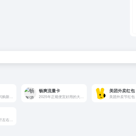
畅爽流量卡
美团外卖红包
淘宝闪购18减18，闪购新用户可领首单免单福利！新用户可以领取最高十八元无门槛红包，老用户可以每天在活动页面领取大额优惠券
2025年正规便宜好用的大流量卡套餐
今天大概率领2~10亓左右消费红包【支付宝领实体店通用消费红包】支付宝APP扫码。