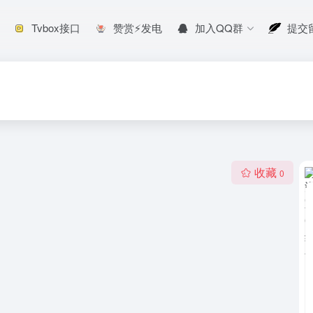
Tvbox接口
赞赏⚡发电
加入QQ群
提交
收藏
0