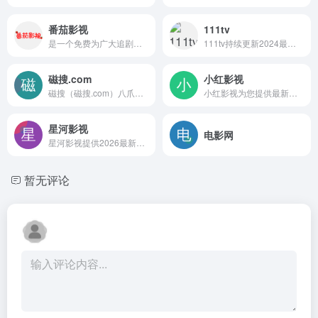
番茄影视
111tv
是一个免费为广大追剧迷提供在线播放服务的影视站，涵盖了大量免费的VIP电视剧资源、最新上映的大片、热门综艺节目以及动漫视频。该网站以播放速度快、资源丰富著称，是广大用户追剧观影的理想网站。
111tv持续更新2024最新电影、最新电视剧每日更新不间断，111tv还为您提供近期热播电视剧剧综艺节目......等，手机无广告，111tv将最新最快速的剧集提供给使用者。
磁搜.com
小红影视
磁搜（磁搜.com）八爪鱼磁力搜索，最稳定、最快速的磁力搜索平台，永久域名：磁搜.com
小红影视为您提供最新最热画质绝佳的海量影片片源，追剧看电影就上小红影视
星河影视
电影网
星河影视提供2026最新电影、热播电视剧、日韩动漫、综艺节目免费在线观看，高清流畅无广告，支持手机电脑观看，海量弹幕互动。
暂无评论