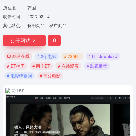
所在地：
韩国
收录时间：
2023-08-14
其他站点:
备用页
发布页
打开网站
综合在线
# 2个电影
# 720BT
# BT download
# BT种子
# 两个BT
# 在线观看
# 影视推荐
# 电影弹幕网
# 高分电影
两个BT