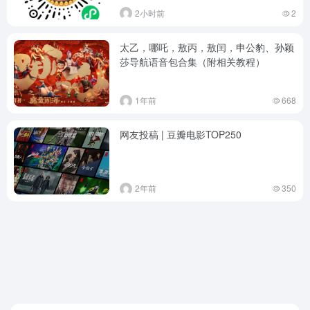
2小时前
2
太乙，哪吒，敖丙，敖闰，申公豹、孙颖
莎导航语音包合集（附相关教程）
1年前
668
网友投稿 | 豆瓣电影TOP250
2年前
350