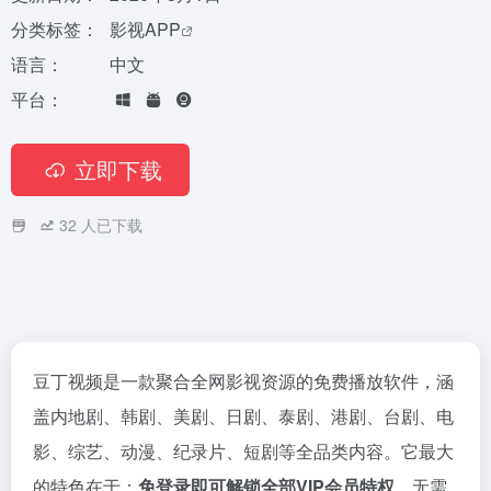
分类标签：
影视APP
语言：
中文
平台：
立即下载
32
人已下载
豆丁视频是一款聚合全网影视资源的免费播放软件，涵
盖内地剧、韩剧、美剧、日剧、泰剧、港剧、台剧、电
影、综艺、动漫、纪录片、短剧等全品类内容。它最大
的特色在于：
免登录即可解锁全部VIP会员特权
，无需