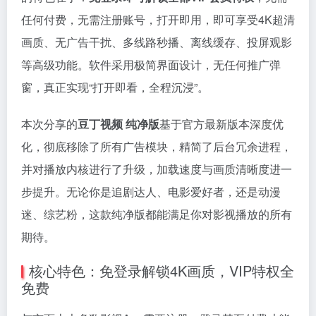
任何付费，无需注册账号，打开即用，即可享受4K超清
画质、无广告干扰、多线路秒播、离线缓存、投屏观影
等高级功能。软件采用极简界面设计，无任何推广弹
窗，真正实现“打开即看，全程沉浸”。
本次分享的
豆丁视频 纯净版
基于官方最新版本深度优
化，彻底移除了所有广告模块，精简了后台冗余进程，
并对播放内核进行了升级，加载速度与画质清晰度进一
步提升。无论你是追剧达人、电影爱好者，还是动漫
迷、综艺粉，这款纯净版都能满足你对影视播放的所有
期待。
核心特色：免登录解锁4K画质，VIP特权全
免费