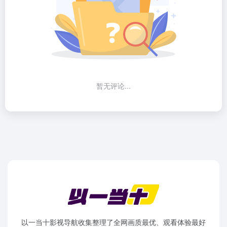
暂无评论...
以一当十影视导航收集整理了全网画质最优、观看体验最好