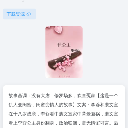
下载资源
故事基调：没有大虐，修罗场多，欢喜冤家【这是一个
仇人变闺蜜，闺蜜变情人的故事】文案：李蓉和裴文宣
在十八岁成亲，李蓉看中裴文宣家中背景避祸，裴文宣
看上李蓉公主身份翻身，政治联姻，毫无情谊可言。后