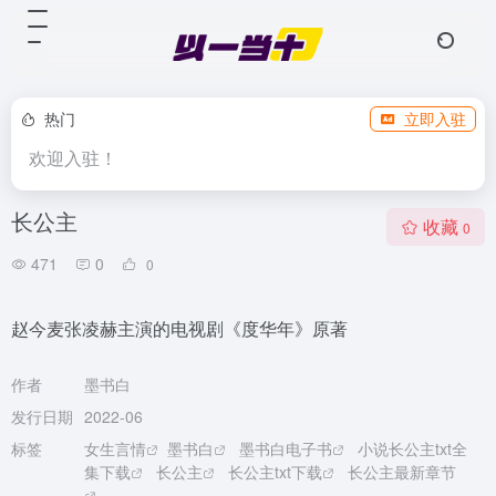
热门
立即入驻
欢迎入驻！
长公主
收藏
0
471
0
0
赵今麦张凌赫主演的电视剧《度华年》原著
作者
墨书白
发行日期
2022-06
标签
女生言情
墨书白
墨书白电子书
小说长公主txt全
集下载
长公主
长公主txt下载
长公主最新章节