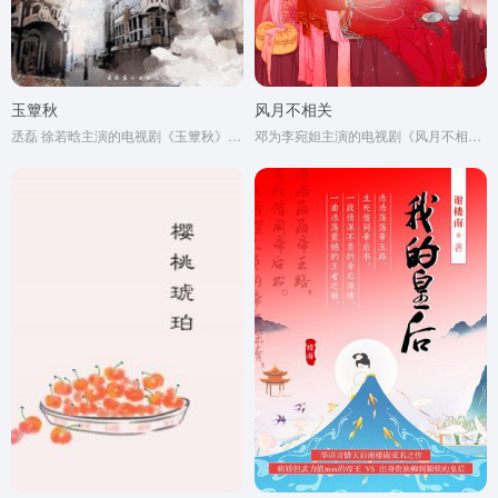
玉簟秋
风月不相关
丞磊 徐若晗主演的电视剧《玉簟秋》原著小说
邓为李宛妲主演的电视剧《风月不相关》原著小说