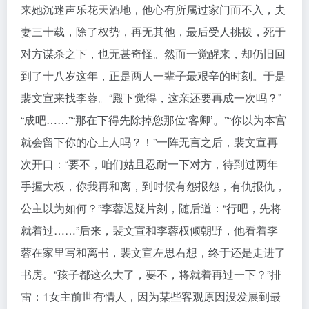
来她沉迷声乐花天酒地，他心有所属过家门而不入，夫
妻三十载，除了权势，再无其他，最后受人挑拨，死于
对方谋杀之下，也无甚奇怪。然而一觉醒来，却仍旧回
到了十八岁这年，正是两人一辈子最艰辛的时刻。于是
裴文宣来找李蓉。“殿下觉得，这亲还要再成一次吗？”
“成吧……”“那在下得先除掉您那位‘客卿’。”“你以为本宫
就会留下你的心上人吗？！”一阵无言之后，裴文宣再
次开口：“要不，咱们姑且忍耐一下对方，待到过两年
手握大权，你我再和离，到时候有怨报怨，有仇报仇，
公主以为如何？”李蓉迟疑片刻，随后道：“行吧，先将
就着过……”后来，裴文宣和李蓉权倾朝野，他看着李
蓉在家里写和离书，裴文宣左思右想，终于还是走进了
书房。“孩子都这么大了，要不，将就着再过一下？”排
雷：1女主前世有情人，因为某些客观原因没发展到最