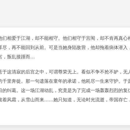
他们相爱于江湖，却不能相守。他们相守于宫闱，却不肯再真心
算尽，再不能回到从前。可是当她身陷敌营，他却拖着病体潜入
宫，叛乱接踵而…
苍于这清寂的后宫之中，可谓尊荣无上。看似不争不抢不妒，无
的千里奔徙。那一句遗落在童年的承诺，他耗尽一生来守护。于是
日的纠葛。这一场江湖动乱，究竟是为了完成一场轰轰烈烈的复
披着风霜，从雪山而来……她只知道，无论时光流逝，帝国存亡