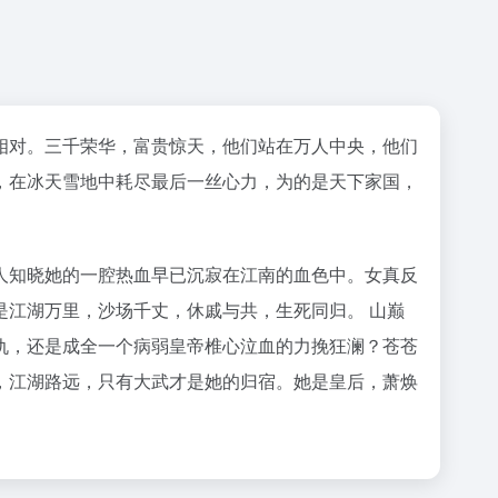
相对。三千荣华，富贵惊天，他们站在万人中央，他们
，在冰天雪地中耗尽最后一丝心力，为的是天下家国，
人知晓她的一腔热血早已沉寂在江南的血色中。女真反
江湖万里，沙场千丈，休戚与共，生死同归。 山巅
仇，还是成全一个病弱皇帝椎心泣血的力挽狂澜？苍苍
，江湖路远，只有大武才是她的归宿。她是皇后，萧焕