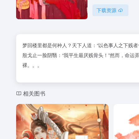
下载资源
梦回楼里都是何种人？天下人道：“以色事人之下贱者
殷戈止一脸阴翳：“我平生最厌贱骨头！”然而，命运
裸。。。
相关图书