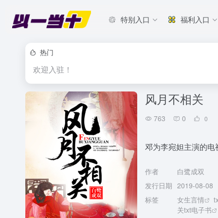
特别入口
福利入口
热门
欢迎入驻！
风月不相关
763
0
0
邓为李宛妲主演的电
作者
白鹭成双
发行日期
2019-08-08
标签
女生言情
t
关txt电子书