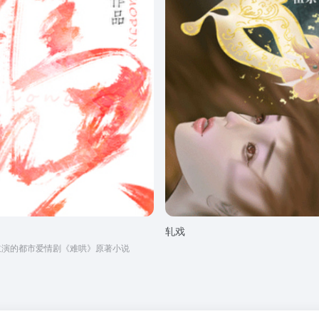
轧戏
主演的都市爱情剧《难哄》原著小说