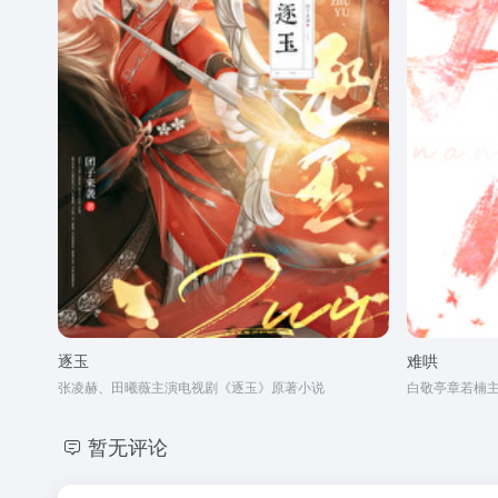
逐玉
难哄
张凌赫、田曦薇主演电视剧《逐玉》原著小说
白敬亭章若楠
暂无评论