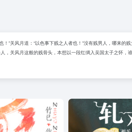
也！”关风月道：“以色事下贱之人者也！”没有贱男人，哪来的
弄人，关风月这般的贱骨头，本想以一段红绸入吴国太子之怀，谁