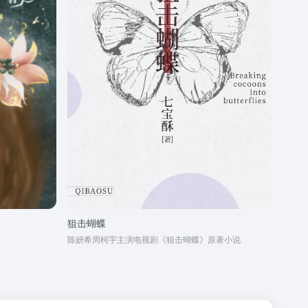
狙击蝴蝶
陈妍希周柯宇主演电视剧《狙击蝴蝶》原著小说