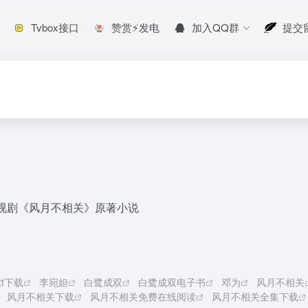
Tvbox接口
赞赏⚡发电
加入QQ群
提交
视剧《风月不相关》原著小说
xt下载
李宛妲
白鹭成双
白鹭成双电子书
邓为
风月不相关
风月不相关下载
风月不相关免费在线阅读
风月不相关全集下载