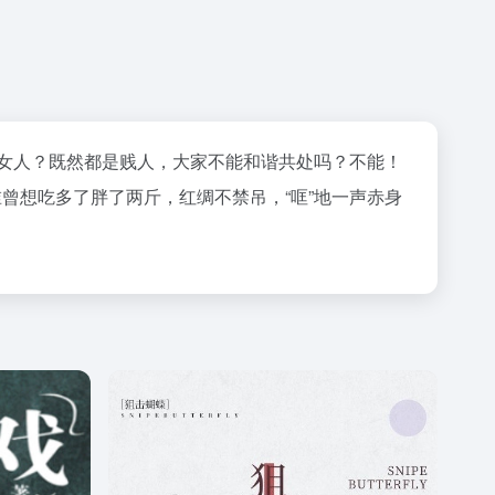
贱女人？既然都是贱人，大家不能和谐共处吗？不能！
曾想吃多了胖了两斤，红绸不禁吊，“哐”地一声赤身