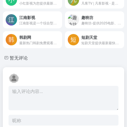
小红影视为您提供最新最热画质绝佳的海量影片片源，追剧看电影就上小红影视
凡客TV | 凡客影视 - 是一家拥有海量美剧、日剧、韩剧、国产剧、港剧、泰国剧等10万多部高清免费视频资源网站,十年专注服务于海外华人的影视在线视频播放平台,海外众多视频节点,让您拥有极致观影体验!
江南影视
趣映坊
江南影视是一个综合型的在线观影网站，主打自营线路，画质和速度都不错。
趣映坊-提供2025电影、电视剧、综艺在线观看，每日更新热门美剧/韩剧/日剧资源，蓝光画质无广告播放。涵盖动作片、喜剧片、悬疑剧等全品类影视导航，支持手机电脑多端流畅观看！
韩剧网
短剧天堂
最新热门韩剧免费观看，实时更新
短剧天堂提供最新最快最全的热门短剧,在线观看抖音短剧、快手短剧和电视剧短剧,好看免费的短剧尽在短剧天堂
暂无评论