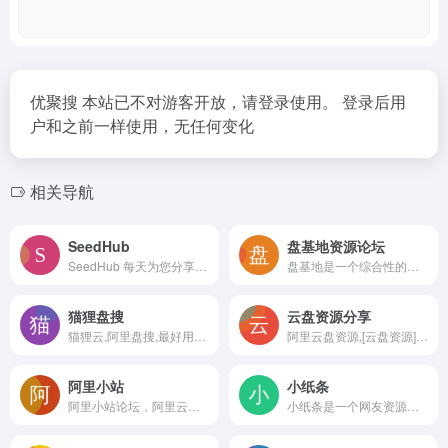
优聚搜 本站已不对游客开放，请登录使用。 登录后用
户和之前一样使用，无任何变化
相关导航
SeedHub
盘基地资源论坛
SeedHub 每天为您分享优质的电影、电视剧和动漫资讯。免费分享，无需注册，更新及时，我们致力打造最好的影视资讯分享站！
盘基地是一个综合性的资源论坛，涉及到各种云盘资源，包含阿里云盘、百度网盘等，内含资源、电影、音乐、书籍、软件、图片分享下载、网盘扩容福利码等
猫狸盘搜
云盘资源分享
猫狸云,阿里盘搜,最好用的阿里云盘资源搜索站,每天更新海量资源,失效资源实时删除
阿里云盘资源,[云盘资源]是一个专注于阿里云盘资源分享的社区。用户分享阿里云盘资源的共享社区,你可以在这里分享你的云盘资源或进行云盘资源搜索,无数盘友的云盘资源等待你的发现。
阿里小站
小纸条
阿里小站论坛，阿里云盘资源站，阿里云盘论坛
小纸条是一个网友资源互助分享网页，可以实现免注册登陆即可获取资源！立志于提供全网最全面的资源整合；网站内容来源于网友投稿，仅只适用于学习和交流测试