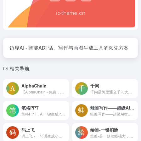
边界AI - 智能AI对话、写作与画图生成工具的领先方案
相关导航
AlphaChain
千问
【AlphaChain - 免费，有深度的AI对话平台】集成智谱、千帆、文心一言、零一万物和月之暗面等主流大语言模型，提供全面、前沿的AI解决方案。AlphaChain通过整合先进的LLM资源，构建AI语言生态核心，优化搜索引擎可见度，助力用户精准交互。让您的每一次搜索都成为智能之旅的起点。
千问是阿里通义千问大模型打造的AI对话助手，通义千问支持问答、写作、代码、翻译、录音、PPT创作、文档处理、音视频速读。
笔格PPT
蛙蛙写作——超级AI智能写作助手
笔格PPT，AI一键生成PPT工具！支持AI自动生成PPT大纲、导入文档快速生成PPT、一键替换PPT配色和PPT模板。海量党政司法、教育培训、商务科技等行业PPT模板免费下载，工作总结、教学课件、毕业答辩轻松搞定，让PPT制作更智能高效！
蛙蛙写作——超级AI智能写作助手
码上飞
绘蛙-一键消除
码上飞 - 一句话生成小程序/APP
绘蛙-是一款功能强大，简洁好用的智能图片、文案创作平台，并且拥有海量虚拟模特可选择。在绘蛙，你可训练自己的商品模型和模特模型，可通过AI生成商拍图和种草文案，可以创作小红书图片,电商商品主图,跨境电商主图,小红书种草文案,穿搭文案，视频口播文案，可在线一键美图,输入口令修改图片内容,一键换装,一键去