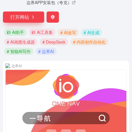
边界APP安装包（夸克）
打开网站
Ai助手
Ai工具集
# AI改写
# AI生成
# AI画图生成器
# DeepSeek
# 内容创作自动化
# 智能AI写作
# 边界AI
边界AI