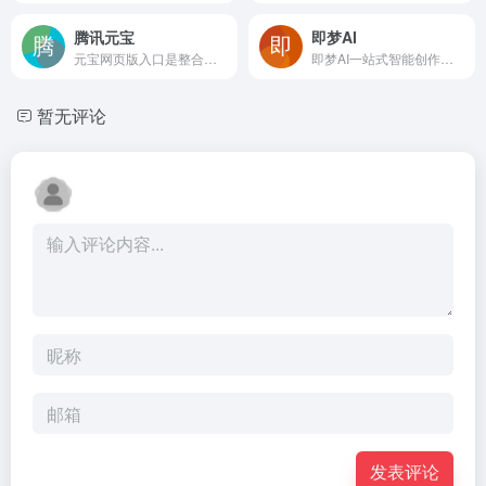
腾讯元宝
即梦AI
元宝网页版入口是整合腾讯元宝AI对话、元宝AI搜索、腾讯混元ai、AI图像生成、AI视频生成、AI音乐生成、AIPPT等元宝系列 AI 产品及全网热门AI工具的一站式导航平台，全面覆盖内容创作、信息检索、视觉设计、代码开发、音视频制作、办公演示等多元场景，通过智能化工具矩阵为用户提供从灵感捕捉到成品
即梦AI一站式智能创作平台，即刻造梦。提供AI绘画和AIGC视频创作体验，拥有激发无限创作灵感的社区。让即梦AI开启您的智能创作之旅，探索梦境实现的无限可能！
暂无评论
发表评论