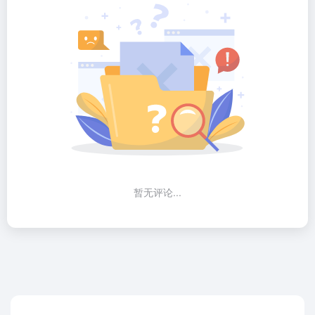
暂无评论...