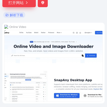
打开网站
解析下载
Online Video